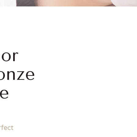
or
onze
de
fect