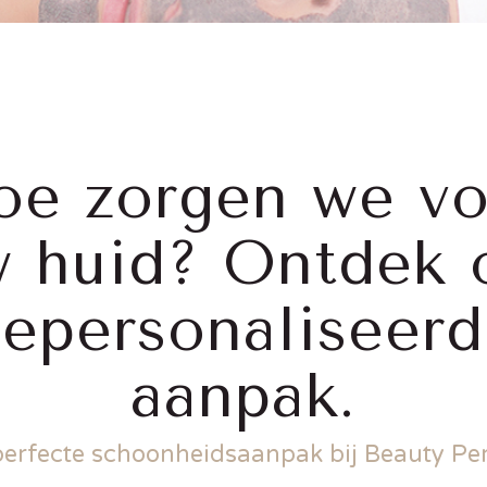
oe zorgen we vo
w huid? Ontdek 
epersonaliseer
aanpak.
perfecte schoonheidsaanpak bij Beauty Per