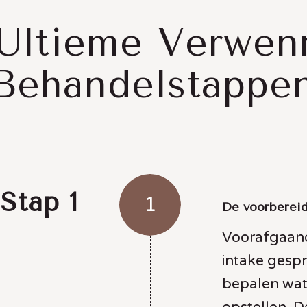
 Ultieme Verwen
Behandelstappe
Stap 1
1
De voorberei
Voorafgaand
intake gesp
bepalen wat