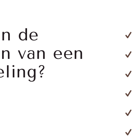
jn de
n van een
ling?