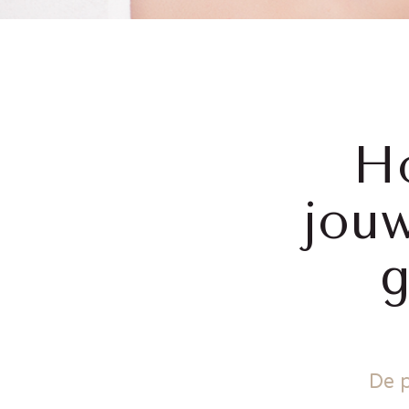
H
jou
g
De 