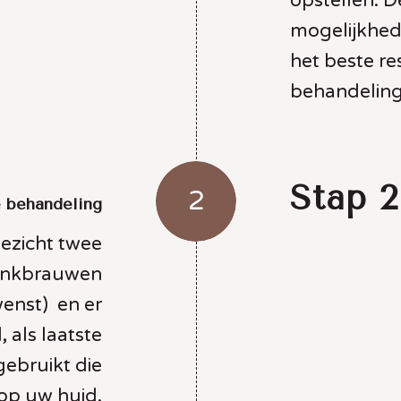
opstellen. D
mogelijkhede
het beste re
behandeling
Stap 2
2
 behandeling
ezicht twee
wenkbrauwen
wenst) en er
 als laatste
gebruikt die
op uw huid.