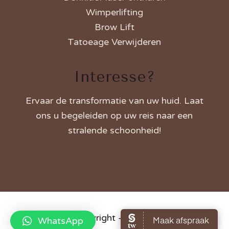
Wimperlifting
Brow Lift
Tatoeage Verwijderen
Interesse?
Ervaar de transformatie van uw huid. Laat
ons u
begeleiden
op uw reis naar een
stralende schoonheid!
© 2024 Copyright – Beauty Perfect
WhatsApp