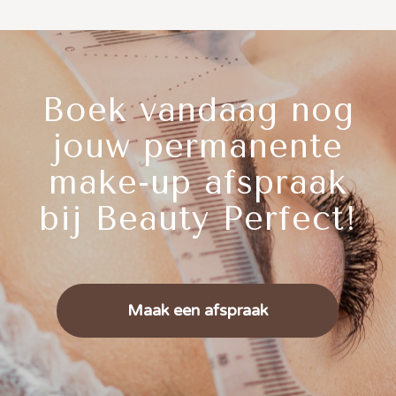
Boek vandaag nog
jouw permanente
make-up afspraak
bij Beauty Perfect!
Maak een afspraak